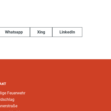
Whatsapp
Xing
LinkedIn
AKT
llige Feuerwehr
ldschlag
hnerstraße