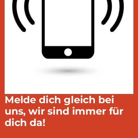
Melde dich gleich bei
uns, wir sind immer für
dich da!