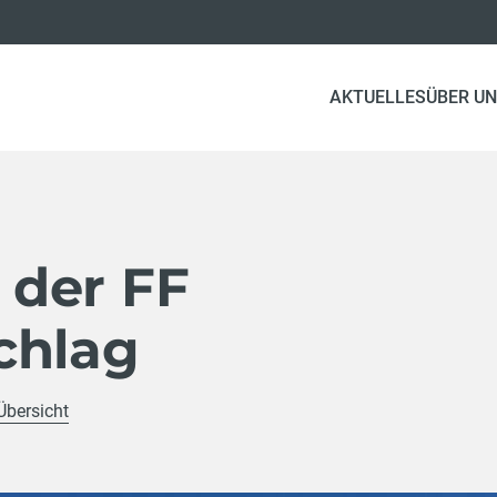
AKTUELLES
ÜBER U
der FF
chlag
Übersicht