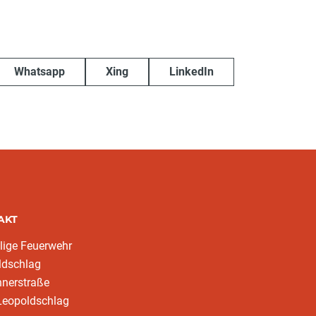
Whatsapp
Xing
LinkedIn
AKT
llige Feuerwehr
ldschlag
hnerstraße
Leopoldschlag